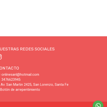
UESTRAS REDES SOCIALES
ONTACTO
onlinesanl@hotmail.com
3476623945
Av. San Martin 2425, San Lorenzo, Santa Fe
Botón de arrepentimiento