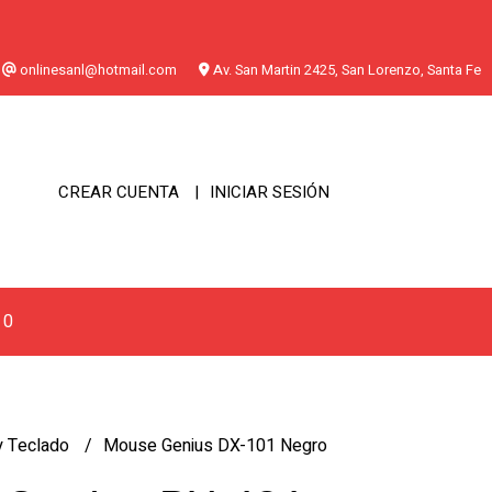
onlinesanl@hotmail.com
Av. San Martin 2425, San Lorenzo, Santa Fe
CREAR CUENTA
INICIAR SESIÓN
0
 Teclado
Mouse Genius DX-101 Negro