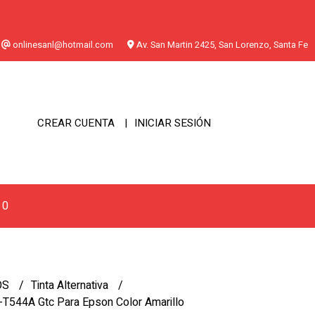
onlinesanl@hotmail.com
Av. San Martin 2425, San Lorenzo, Santa Fe
CREAR CUENTA
INICIAR SESIÓN
0
OS
Tinta Alternativa
 E-T544A Gtc Para Epson Color Amarillo