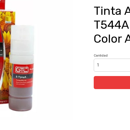
Tinta 
T544A 
Color 
Cantidad