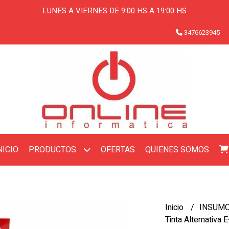
LUNES A VIERNES DE 9:00 HS A 19:00 HS
3476623945
NICIO
OFERTAS
QUIENES SOMOS
PRODUCTOS
Inicio
INSUM
Tinta Alternativa