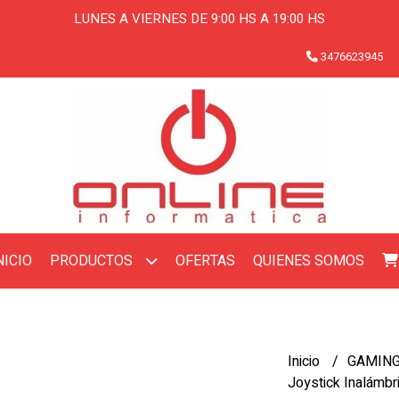
LUNES A VIERNES DE 9:00 HS A 19:00 HS
3476623945
NICIO
OFERTAS
QUIENES SOMOS
PRODUCTOS
Inicio
GAMIN
Joystick Inalámbr