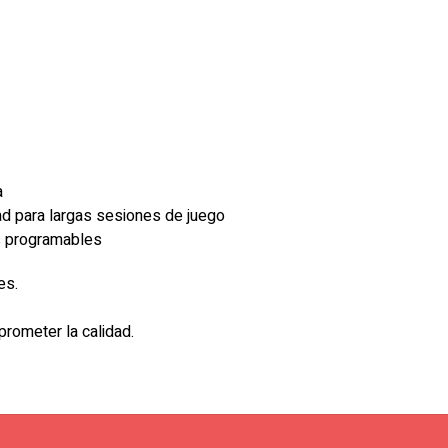
a
 para largas sesiones de juego
s programables
es.
rometer la calidad.