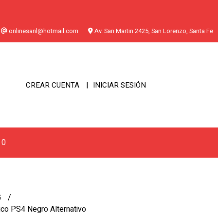
onlinesanl@hotmail.com
Av. San Martin 2425, San Lorenzo, Santa Fe
CREAR CUENTA
INICIAR SESIÓN
0
G
ico PS4 Negro Alternativo